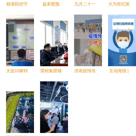
精准防控守
超多图预
九月二十一
大为世纪第
护生命安
警！一文带
日商业信息
二代安全信
全，智能装
你回顾
精选 客户
息消防宣传
备助力科学
2023中国
寻源、厂房
机 智慧赋
管理
国际信息通
流转与疫情
能，筑牢火
信展精彩内
防控提醒
灾防控信息
容
屏障
大连10家特
荣程集团领
济南疫情传
互动海报 |
色工厂全面
导深入天荣
播链涉及多
今天，你
开放参观，
公司炼钢
处建筑工
扫“场所
预约及防疫
厂，督导检
地，防控面
码”了吗？
须知全解析
查生产运行
临复杂挑战
——常态化
与疫情防控
防控下
工作
的“通行
证”与责任