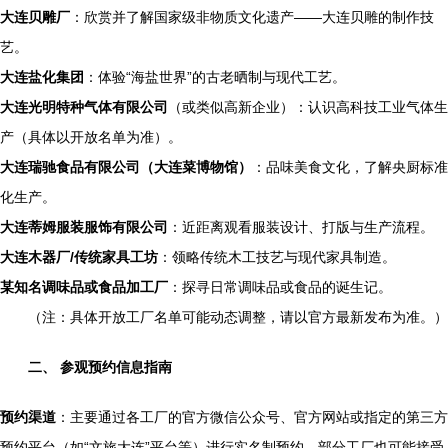
大连贝雕厂
：欣赏并了解国家级非物质文化遗产——大连贝雕的制作技
艺。
大连盐化集团
：体验“海盐世界”的古老晒制与现代工艺。
大连光明特种气体有限公司
（或类似高新企业）：认识高科技工业气体生
产（具体以开放名单为准）。
大连瑞驰食品有限公司（大连菜博物馆）
：品味美食文化，了解央厨标准
化生产。
大连蒂姆服装服饰有限公司
：近距离观看服装设计、打版与生产流程。
大连木器厂/传统家具工坊
：领略传统木工技艺与现代家具制造。
某知名调味品或食品加工厂
：探寻日常调味品或食品的诞生记。
（注：具体开放工厂名单可能动态调整，请以官方最新发布为准。）
二、 参观预约信息指南
预约渠道
：主要通过各工厂的官方微信公众号、官方网站或指定的第三方
预约平台（如“文旅大连”平台等）进行实名制预约。部分工厂也可能接受