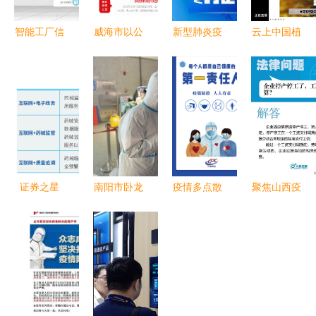
智能工厂信
威海市以公
新型肺炎疫
云上中国植
息化整体解
开助力疫情
情防控期间
保双交会开
决方案 数
防控 信息
高速公路通
幕！托普云
据管控要点
公开透明，
行信息须知
农线上发布
与风险防范
全民共筑防
数字植保新
指南
线
产品，精准
防控保粮安
证券之星
南阳市卧龙
疫情多点散
聚焦山西疫
ESG观察|
区 打出防
发，我们该
情 新增10
国新健康:
控“组合拳”
如何应对？
例，重症2
坚守绿色运
筑牢信息安
省防控办与
例，驻马店
营,助力医
全防线
宁波疾控发
公安风险类
保支付改革
布重要提醒
思考与精准
推进 防控
预警须知中