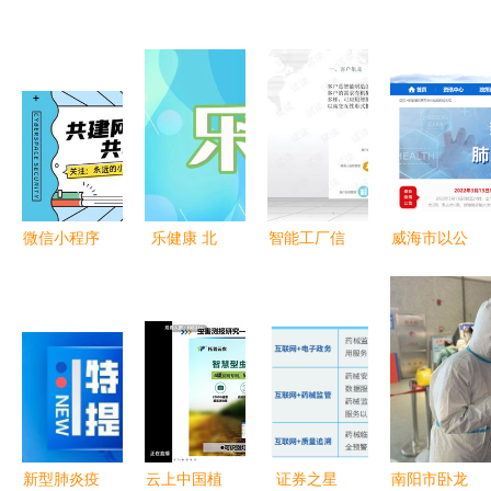
微信小程序
乐健康 北
智能工厂信
威海市以公
信息安全风
京流感活动
息化整体解
开助力疫情
险与防控策
强度上升，
决方案 数
防控 信息
略
甲流占99%
据管控要点
公开透明，
——国家卫
与风险防范
全民共筑防
健委发布传
指南
线
染病防控信
息
新型肺炎疫
云上中国植
证券之星
南阳市卧龙