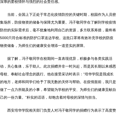
深厚的爱校情怀与强烈的社会责任感。
当前，全国上下正处于常态化疫情防控的关键时期，校园作为人员密
集场所，防疫物资的储备与保障尤为重要。冯子敬同学在了解到学校疫情
防控的实际需求后，毫不犹豫地利用自己的资源，多方联系筹措，最终将
5000只符合标准的防护口罩送达学校。这批口罩将有效补充学校的防疫
物资储备，为师生们的健康安全增添一道坚实的屏障。
据了解，冯子敬同学在校期间一直表现优异，积极参与各类实践活
动，关心集体，乐于助人。此次捐赠并非一时兴起，而是其长期以来感恩
母校、奉献社会理念的践行。他在接受采访时表示：“培华学院是我成长
的地方，老师和同学们给予了我无数的关怀与帮助。在疫情面前，我只是
做了一点力所能及的小事，希望能为学校的平安、为师生们的健康贡献自
己的一份力量。”朴实的话语，却饱含着对母校的深情与担当。
西安培华学院相关部门负责人对冯子敬同学的捐赠行为表示了高度赞