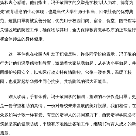
扬和衷心感谢。他们指出，冯子敬同学的义举是学校“以人为本、德育为
先”教育理念的生动体现，也是当代大学生勇于担当、回馈社会的优秀典
范。这批口罩将被妥善分配，优先用于校园门岗、宿舍、食堂、图书馆等
关键区域的防控工作，确保物尽其用，全力保障教育教学秩序的正常运行
和全体师生的身体健康。
这一事件也在校园内引发了积极反响。许多同学纷纷表示，冯子敬的
行为让他们深受感动和教育，激励着大家从我做起，从身边小事做起，共
同维护校园安全，以实际行动支持疫情防控。它像一缕春风，温暖了校
园，也凝聚起培华师生同心抗疫、共筑防线的强大正能量。
赠人玫瑰，手有余香。冯子敬同学的捐赠，捐赠的不仅仅是口罩，更
是一份守望相助的真情，一份对母校未来发展的美好祝愿。我们相信，在
众多如冯子敬一样有爱、有责的培华人的共同努力下，西安培华学院必将
筑起坚实的健康防线，平稳有序地推进各项工作，继续书写育人成才的新
篇章。