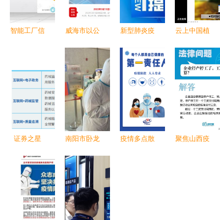
智能工厂信
威海市以公
新型肺炎疫
云上中国植
息化整体解
开助力疫情
情防控期间
保双交会开
决方案 数
防控 信息
高速公路通
幕！托普云
据管控要点
公开透明，
行信息须知
农线上发布
与风险防范
全民共筑防
数字植保新
指南
线
产品，精准
防控保粮安
证券之星
南阳市卧龙
疫情多点散
聚焦山西疫
ESG观察|
区 打出防
发，我们该
情 新增10
国新健康:
控“组合拳”
如何应对？
例，重症2
坚守绿色运
筑牢信息安
省防控办与
例，驻马店
营,助力医
全防线
宁波疾控发
公安风险类
保支付改革
布重要提醒
思考与精准